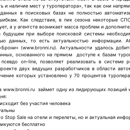
 и наличие мест у туроператора», так как они напрям
я данных в поисковых базах не полностью автомати
шибкам. Как следствие, в пик сезона некоторые СПО
ет, а у агентств возникает масса проблем и дополните
в будущем при выборе поисковой системы необходи
тью данных, то есть актуальностью информации. 
Брони» (www.bronni.ru). Актуальности удалось доби
анных, основанного на прямом доступе к базам туроп
севдо on-line, позволяет реализовать в системе ре
роекте двух ведущих разработчиков в области авто
чение которых установлено у 70 процентов туропера
а www.bronni.ru займет одну из лидирующих позиций 
ня:
исходит без участия человека
уальны
о Stop Sale на отели и перелеты, но и актуальная инф
ликуются бесплатно