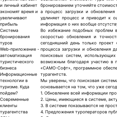
и личный кабинет
бронированием уточняйте стоимость
экономят время и
а процесс загрузки и обновлени
увеличивают
удлиняет процесс и приводит к о
прибыль
информация о них вообще отсутству
Система
Во избежание подобных проблем 
бронирования
скоростью обновления и точнос
туров
сегодняшний день только проект «
Web-приложение -
процесса загрузки и обновления д
автоматизация
поисковых систем, использующих п
туристического
возможным благодаря участию в п
бизнеса
«САМО-Софт», программное обеспе
Информационные
турагентств.
технологии в
Мы уверены, что поисковая систем
туризме. Куда
основывается на том, что уже сегод
пойдем?
1. Обновление всей информации про
Современные
2. Цены, имеющиеся в системе, акт
клиенты
3. В системе показываются не прост
турагентства
4. Предложения туроператоров пуб