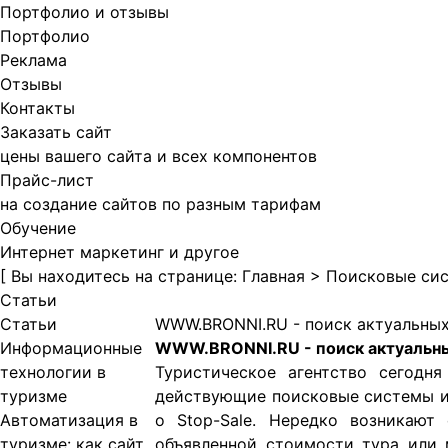
Портфолио и отзывы
Портфолио
Реклама
Отзывы
Контакты
Заказать сайт
цены вашего сайта и всех компонентов
Прайс-лист
на создание сайтов по разным тарифам
Обучение
Интернет маркетинг и другое
[
Вы находитесь на странице:
Главная
>
Поисковые сис
Статьи
Статьи
WWW.BRONNI.RU - поиск актуальных т
Информационные
WWW.BRONNI.RU - поиск актуальных 
технологии в
Туристическое агентство сегодн
туризме
действующие поисковые системы им
Автоматизация в
о Stop-Sale. Нередко возникают
туризме: как сайт
объявленной стоимости тура или 