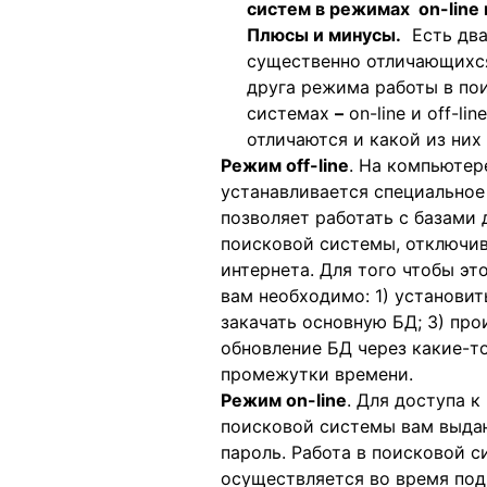
систем в режимах
on
-
line
Плюсы и минусы.
Есть дв
существенно отличающихся
друга режима работы в по
системах
–
on
-
line
и
off
-
line
отличаются и какой из них
Режим
off
-
line
. На компьютер
устанавливается специальное
позволяет работать с базами
поисковой системы, отключи
интернета. Для того чтобы эт
вам необходимо: 1) установит
закачать основную БД; 3) про
обновление БД через какие-т
промежутки времени.
Режим
on
-
line
. Для доступа к
поисковой системы вам выда
пароль. Работа в поисковой с
осуществляется во время под