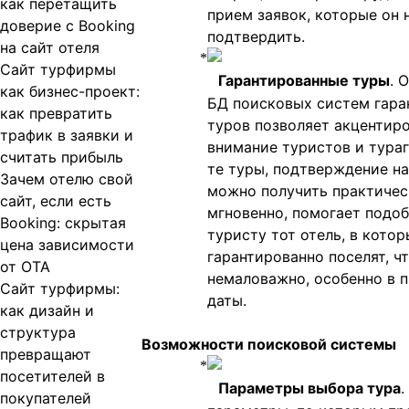
как перетащить
прием заявок, которые он 
доверие с Booking
подтвердить.
на сайт отеля
Сайт турфирмы
Гарантированные туры
. 
как бизнес-проект:
БД поисковых систем гара
как превратить
туров позволяет акцентир
трафик в заявки и
внимание туристов и тураг
считать прибыль
те туры, подтверждение н
Зачем отелю свой
можно получить практичес
сайт, если есть
мгновенно, помогает подо
Booking: скрытая
туристу тот отель, в котор
цена зависимости
гарантированно поселят, ч
от OTA
немаловажно, особенно в 
Сайт турфирмы:
даты.
как дизайн и
структура
Возможности поисковой системы
превращают
посетителей в
Параметры выбора тура
.
покупателей