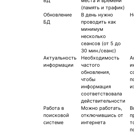
БД
места и времени
(память и трафик)
Обновление
В день нужно
Н
БД
проводить как
минимум
несколько
сеансов (от 5 до
30 мин./сеанс)
Актуальность
Необходимость
А
информации
частого
и
обновления,
с
чтобы
п
информация
и
соответствовала
действительности
Работа в
Можно работать,
В
поисковой
отключившись от
п
системе
интернета
т
п