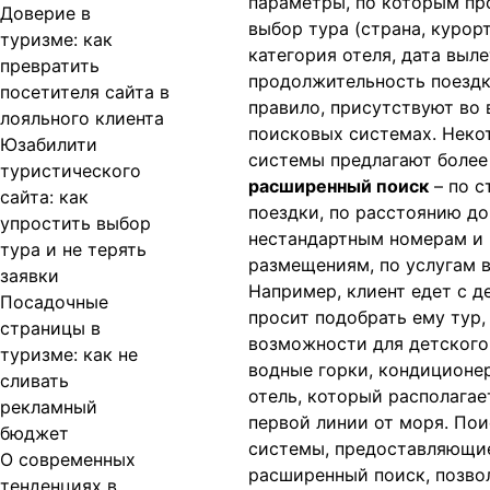
параметры, по которым пр
Доверие в
выбор тура (страна, курорт
туризме: как
категория отеля, дата выле
превратить
продолжительность поездки
посетителя сайта в
правило, присутствуют во 
лояльного клиента
поисковых системах. Неко
Юзабилити
системы предлагают более
туристического
расширенный поиск
– по с
сайта: как
поездки, по расстоянию до
упростить выбор
нестандартным номерам и
тура и не терять
размещениям, по услугам в
заявки
Например, клиент едет с д
Посадочные
просит подобрать ему тур, 
страницы в
возможности для детского
туризме: как не
водные горки, кондиционер
сливать
отель, который располагае
рекламный
первой линии от моря. По
бюджет
системы, предоставляющи
О современных
расширенный поиск, позво
тенденциях в