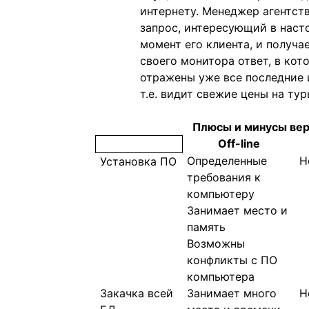
интернету. Менеджер агентст
запрос, интересующий в нас
момент его клиента, и получа
своего монитора ответ, в кот
отражены уже все последние 
т.е. видит свежие цены на тур
Плюсы и минусы ве
Off-line
Определенные
Н
Установка ПО
требования к
компьютеру
Занимает место и
память
Возможны
конфликты с ПО
компьютера
Закачка всей
Занимает много
Н