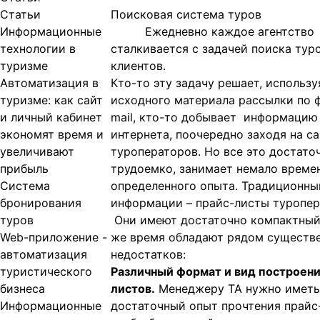
Статьи
Поисковая система туров
Информационные
Ежедневно каждое агентство
технологии в
сталкивается с задачей поиска тур
туризме
клиентов.
Автоматизация в
Кто-то эту задачу решает, использу
туризме: как сайт
исходного материала рассылки по 
и личный кабинет
mail
, кто-то добывает информацию
экономят время и
интернета, поочередно заходя на с
увеличивают
туроператоров. Но все это достато
прибыль
трудоемко, занимает немало време
Система
определенного опыта. Традиционны
бронирования
информации – прайс-листы туропер
туров
Они имеют достаточно компактный 
Web-приложение -
же время обладают рядом существ
автоматизация
недостатков:
туристического
Различный формат и вид построени
бизнеса
листов.
Менеджеру ТА нужно иметь
Информационные
достаточный опыт прочтения прайс