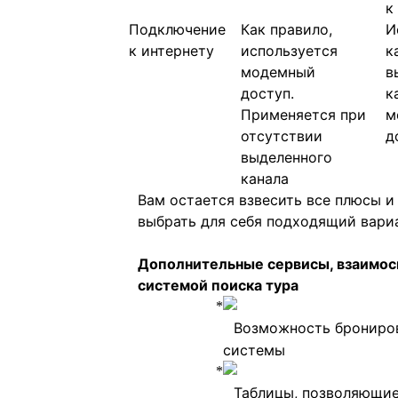
к
Подключение
Как правило,
И
к интернету
используется
к
модемный
в
доступ.
к
Применяется при
м
отсутствии
д
выделенного
канала
Вам остается взвесить все плюсы и
выбрать для себя подходящий вари
Дополнительные сервисы, взаимос
системой поиска тура
Возможность брониро
системы
Таблицы, позволяющие