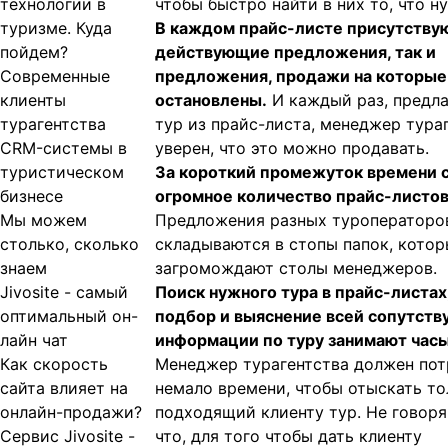
технологии в
чтобы быстро найти в них то, что н
туризме. Куда
В каждом прайс-листе присутствую
пойдем?
действующие предложения, так и
Современные
предложения, продажи на которые
клиенты
остановлены.
И каждый раз, предла
турагентства
тур из прайс-листа, менеджер тура
CRM-системы в
уверен, что это можно продавать.
туристическом
За короткий промежуток времени 
бизнесе
огромное количество прайс-листов
Мы можем
Предложения разных туроператоро
столько, сколько
складываются в стопы папок, кото
знаем
загромождают столы менеджеров.
Jivosite - самый
Поиск нужного тура в прайс-листах
оптимальный он-
подбор и выяснение всей сопутст
лайн чат
информации по туру занимают часы,
Как скорость
Менеджер турагентства должен пот
сайта влияет на
немало времени, чтобы отыскать то
онлайн-продажи?
подходящий клиенту тур. Не говоря
Сервис Jivosite -
что, для того чтобы дать клиенту