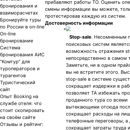
прибавляют работы ТО. Оценить оп
бронирования и
смены информации вы можете, тол
взаиморасчетах
протестировав каждую из систем.
Бронируйте туры
Достоверность информации
по России в on-line
On-line
Stop
-
sale
. Несомненным 
бронирование
поисковых систем являетс
Система
возможность отражения
s
бронирования АИС
непосредственно в самом т
“Комтур” для
Заметьте, ни в одном прай
туроператоров и
вы не встретите этого. Вы
турагентов
stop
-
sale
в системе сущест
Туристический
сокращает издержки в рабо
сайт
позволяет ТА избежать пр
Опыт Booking на
проданного тура со всеми
службе отеля: что
вытекающими отсюда посл
стоит скопировать
сокращает расходы на ли
на своём сайте
телефонные переговоры, а 
Отзывы и рейтинг:
сокращает затраты труда 