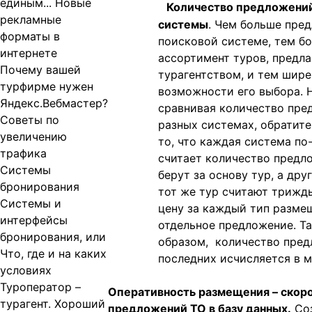
единым... Новые
Количество предложений
рекламные
системы
. Чем больше пре
форматы в
поисковой системе, тем б
интернете
ассортимент туров, предл
Почему вашей
турагентством, и тем шире
турфирме нужен
возможности его выбора. 
Яндекс.Вебмастер?
сравнивая количество пре
Советы по
разных системах, обратите
увеличению
то, что каждая система по
трафика
считает количество предл
Системы
берут за основу тур, а дру
бронирования
тот же тур считают трижды
Системы и
цену за каждый тип разме
интерфейсы
отдельное предложение. Т
бронирования, или
образом, количество пред
Что, где и на каких
последних исчисляется в м
условиях
Туроператор –
Оперативность размещения – скоро
турагент. Хороший
предложений ТО в базу данных.
Со