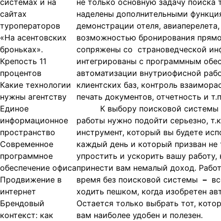
системах и на
не только основную задачу поиска т
сайтах
наделены дополнительными функци
туроператоров
демонстрации отеля, авиаперелета,
«На асентовских
возможностью бронирования прямо
броньках».
сопряжены со страноведческой ин
Крепость 11
интегрированы с программным обе
процентов
автоматизации внутриофисной рабо
Какие технологии
клиентских баз, контроль взаимора
нужны агентству
печать документов, отчетность и т.п.
Единое
К выбору поисковой системы 
информационное
работы нужно подойти серьезно, т.к
пространство
инструмент, который вы будете исп
Современное
каждый день и который призван не
программное
упростить и ускорить вашу работу, 
обеспечение офиса
принести вам немалый доход. Работ
Продвижение в
время без поисковой системы
–
все
интернет
ходить пешком, когда изобретен ав
Брендовый
Остается только выбрать тот, кото
контекст: как
вам наиболее удобен и полезен.