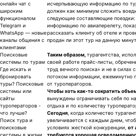
онлайн чат с
исчерпывающую информацию по тур
широким
должен как минимум сложить воед
функционалом
следующие составляющие поездки: 
Telegram и
информацию по авиаперелету, показ
WhatsApp — новые
рассказать клиенту об отеле и пров
каналы общения с
продан ли этот тур на данную минут
клиентами
Поисковые
Таким образом,
турагентства, исп
системы по турам
своей работе прайс-листы, обречен
Где искать и
труд вечного поиска» и не в силах 
бронировать
потоком информации, ежеминутно
туры? Поисковые
от туроператоров.
системы или
Чтобы хоть как-то сократить объе
сайты
вынуждены ограничивать себя по н
туроператоров -
отдыха и по количеству туроперато
что лучше?
Сегодня
, когда количество тураген
Поиск тура и
увеличивается с каждым днем, что
поисковые
условиях жесткой конкуренции,
от 
системы в жизни
требуются хорошая осведомленно