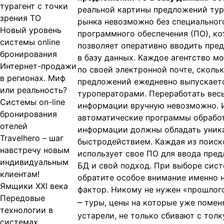
турагент с точки
реальной картины предложений ту
зрения ТО
рынка невозможно без специальног
Новый уровень
программного обеспечения (ПО), ко
системы online
позволяет оперативно вводить пре
бронирования
в базу данных. Каждое агентство м
Интернет-продажи
по своей электронной почте, сколь
в регионах. Миф
предложений ежедневно выпускает
или реальность?
туроператорами. Переработать весь
Системы on-line
информации вручную невозможно. 
бронирования
автоматические программы обрабо
отелей
информации должны обладать уник
Travelhero – шаг
быстродействием. Каждая из поиск
навстречу новым
использует свое ПО для ввода пре
индивидуальным
БД и свой подход. При выборе сис
клиентам!
обратите особое внимание именно н
Ямщики XXI века
фактор. Никому не нужен «прошлог
Передовые
–
туры, цены на которые уже помен
технологии в
устарели, не только сбивают с толку
системах