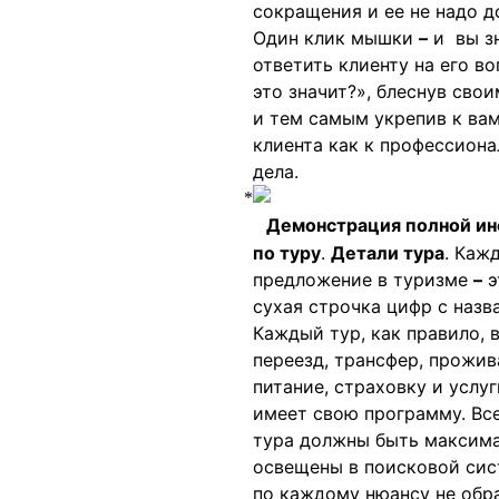
сокращения и ее не надо д
Один клик мышки
–
и вы зн
ответить клиенту на его во
это значит?», блеснув сво
и тем самым укрепив к ва
клиента как к профессиона
дела.
Демонстрация полной и
по туру
.
Детали тура
. Каж
предложение в туризме
–
э
сухая строчка цифр с назв
Каждый тур, как правило, 
переезд, трансфер, прожив
питание, страховку и услуг
имеет свою программу. Все
тура должны быть максим
освещены в поисковой сис
по каждому нюансу не обр