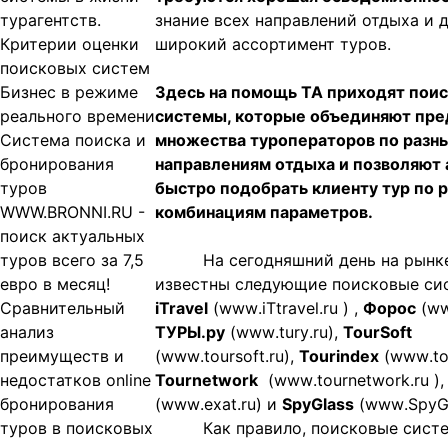
турагентств.
знание всех направлений отдыха и 
Критерии оценки
широкий ассортимент туров.
поисковых систем
Бизнес в режиме
Здесь на помощь ТА приходят пои
реального времени
системы, которые объединяют пр
Система поиска и
множества туроператоров по разн
бронирования
направлениям отдыха и позволяют 
туров
быстро подобрать клиенту тур по 
WWW.BRONNI.RU -
комбинациям параметров.
поиск актуальных
туров всего за 7,5
На сегодняшний день на рынк
евро в месяц!
известны следующие поисковые си
Сравнительный
iTravel
(
www
.
iTtravel
.
ru
) ,
Форос
(
w
анализ
ТУРЫ.ру
(
www
.
tury
.
ru
),
TourSoft
преимуществ и
(
www
.
toursoft
.
ru
),
Tourindex
(
www
.
t
недостатков online
Tournetwork
(
www
.
tournetwork
.
ru
)
бронирования
(
www
.
exat
.
ru
) и
SpyGlass
(
www
.
SpyG
туров в поисковых
Как правило, поисковые сис