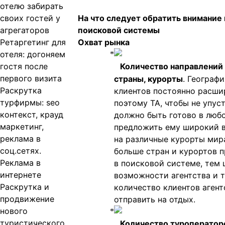
отелю забирать
своих гостей у
На что следует обратить внимание
агрегаторов
поисковой системы
Ретаргетинг для
Охват рынка
отеля: догоняем
гостя после
Количество направлений 
первого визита
страны, курорты
. Географ
Раскрутка
клиентов постоянно расши
турфирмы: seo
поэтому ТА, чтобы не упуст
контекст, крауд
должно быть готово в люб
маркетинг,
предложить ему широкий 
реклама в
на различные курорты мир
соц.сетях.
больше стран и курортов 
Реклама в
в поисковой системе, тем
интернете
возможности агентства и 
Раскрутка и
количество клиентов аген
продвижение
отправить на отдых.
нового
туристического
Количество туроператор