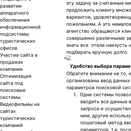
эту задачу за считанные м
развитии
предложить клиенту множ
аппаратного
вариантов, удовлетворяющ
обеспечения
пожеланиям. А это немалова
информационной
агентство обращаются кли
подсистемы
совершенно различными за
туристических
знать все отели наизусть 
офисов
подбирать вручную долго.
Участие сайта в
продажах
Удобство выбора параме
компании
Обратите внимание на то, 
Оптимизация
организованы ввод данных 
сайта под
параметров поисковой сис
поисковые
1.
Одни системы позвол
системы
вводить все данные 
Видеофильмы на
запроса и осуществл
сайтах
ним, другие использ
туристических
пошаговый метод вв
компаний
параметров, т.е. пос