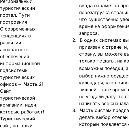
Региональный
ввода параметра пр
туристический
перезагрузка страни
портал. Пути
что существенно уве
построения
время на оформлени
О современных
запроса.
тенденциях в
2.
В одних системах вы
развитии
привязан к стране, и
аппаратного
страну, вы можете в
обеспечения
только те даты, на к
информационной
возможны поездки, 
подсистемы
выбор нужно осущес
туристических
календаря, что приво
офисов – [Часть 2]
лишней трате времен
Сайт
не угадали дату, то 
туристической
начинать все сначала
компании: идеи,
3.
Часть систем предла
которые работают!
делать выбор отелей 
Туристический
который появляется 
сайт, который