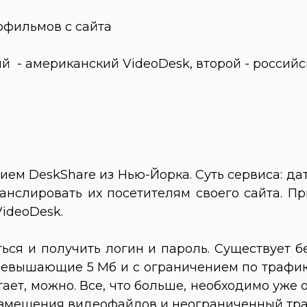
офильмов с сайта
ый - американский
VideoDesk
, второй - россий
нием
DeskShare
из Нью-Йорка. Суть сервиса: д
анслировать их посетителям своего сайта. П
VideoDesk
.
ься и получить логин и пароль. Существует
вышающие 5 Мб и с ограничением по трафику (
тает, можно. Все, что больше, необходимо уже 
размещения видеофайлов и неограниченный тра