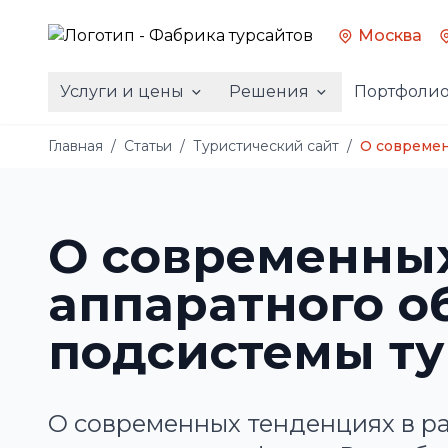
Москва
Услуги и цены
Решения
Портфоли
Главная
/
Статьи
/
Туристический сайт
/
О современ
О современных
аппаратного 
подсистемы ту
О современных тенденциях в р