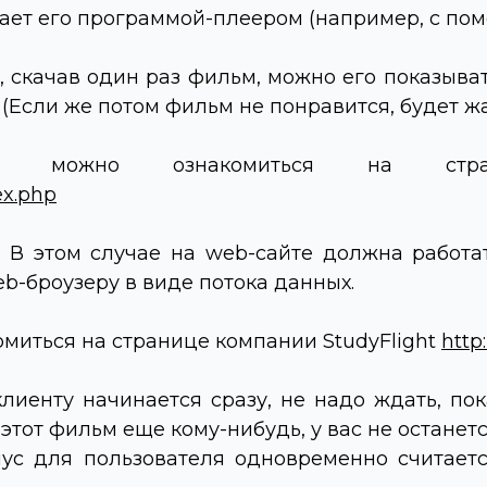
вает его программой-плеером (например, с п
, скачав один раз фильм, можно его показыват
 (Если же потом фильм не понравится, будет ж
а можно ознакомиться на ст
ex.php
. В этом случае на
web
-сайте должна работа
eb
-броузеру в виде потока данных.
омиться на странице компании
StudyFlight
http
клиенту начинается сразу, не надо ждать, по
ь этот фильм еще кому-нибудь, у вас не остане
инус для пользователя одновременно считает