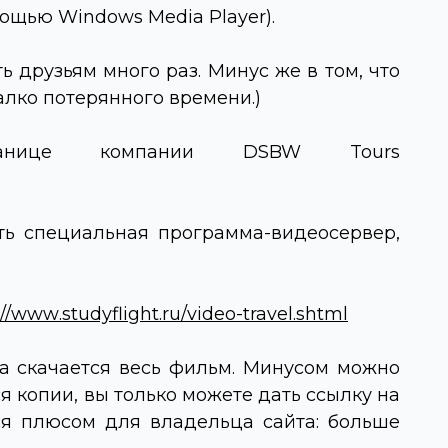
омощью
Windows Media Player)
.
ь друзьям много раз. Минус же в том, что
алко потерянного времени.)
ранице компании
DSBW
Tours
ть специальная программа-видеосервер,
://
www
.
studyflight
.
ru
/
video
-
travel
.
shtml
ка скачается весь фильм. Минусом можно
тся копии, вы только можете дать ссылку на
ся плюсом для владельца сайта: больше