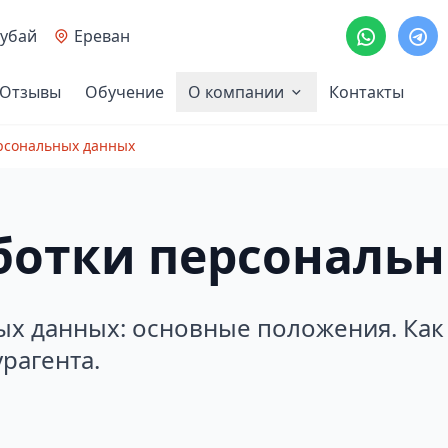
убай
Ереван
Отзывы
Обучение
О компании
Контакты
рсональных данных
ботки персональ
х данных: основные положения. Как
рагента.