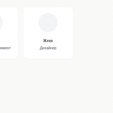
Женя
джмент
Дизайнер