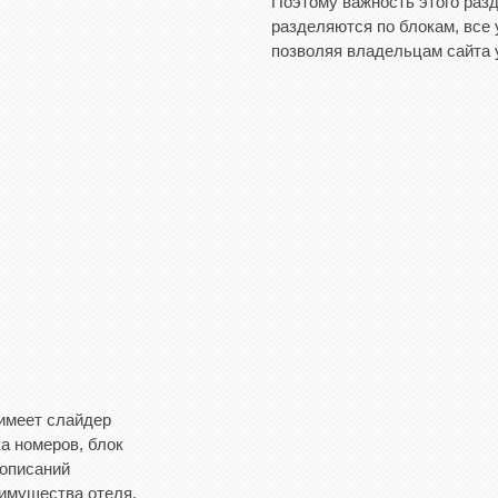
Поэтому важность этого раз
разделяются по блокам, все 
позволяя владельцам сайта 
имеет слайдер
а номеров, блок
 описаний
имущества отеля,