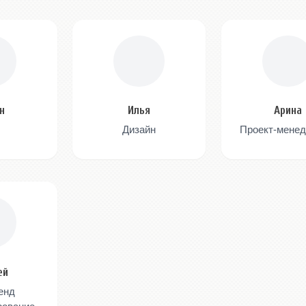
н
Илья
Арина
Дизайн
Проект-мене
ей
енд