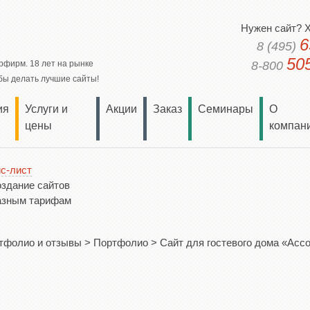
Нужен сайт? Х
6
8 (495)
50
урфирм.
18 лет на рынке
8-800
бы делать лучшие сайты!
ия
Услуги и
Акции
Заказ
Cеминары
О
цены
компан
с-лист
оздание сайтов
азным тарифам
тфолио и отзывы
>
Портфолио
>
Сайт для гостевого дома «Асс