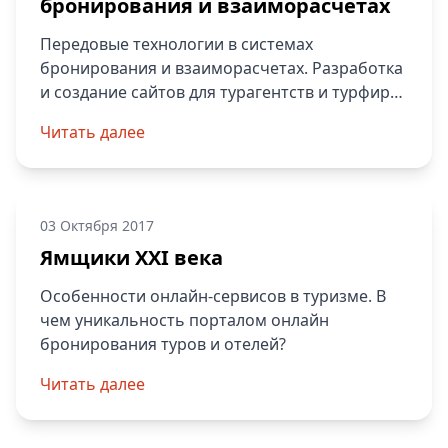
бронирования и взаиморасчетах
Передовые технологии в системах
бронирования и взаиморасчетах. Разработка
и создание сайтов для турагентств и турфирм-
чистый код, модули бронирования и др.
Читать далее
Качественные сайты с высокой конверсией.
03 Октября 2017
Ямщики XXI века
Особенности онлайн-сервисов в туризме. В
чем уникальность порталом онлайн
бронирования туров и отелей?
Читать далее