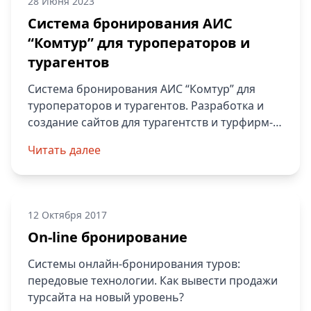
28 Июня 2023
Система бронирования АИС
“Комтур” для туроператоров и
турагентов
Система бронирования АИС “Комтур” для
туроператоров и турагентов. Разработка и
создание сайтов для турагентств и турфирм-
чистый код, модули бронирования и др.
Читать далее
Качественные сайты с высокой конверсией.
12 Октября 2017
On-line бронирование
Системы онлайн-бронирования туров:
передовые технологии. Как вывести продажи
турсайта на новый уровень?