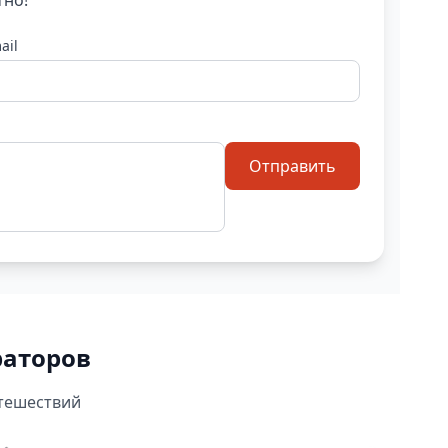
тно!
ail
Отправить
раторов
утешествий