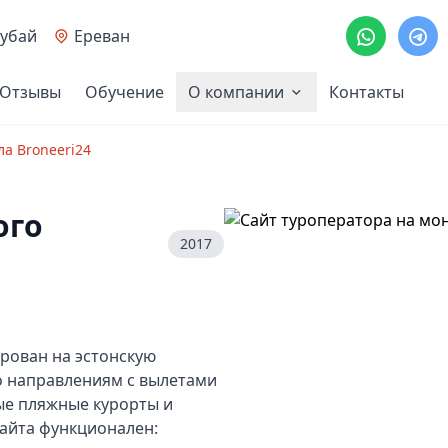
убай
Ереван
Отзывы
Обучение
О компании
Контакты
ла Broneeri24
ого
2017
рован на эстонскую
о направлениям с вылетами
ые пляжные курорты и
айта функционален: