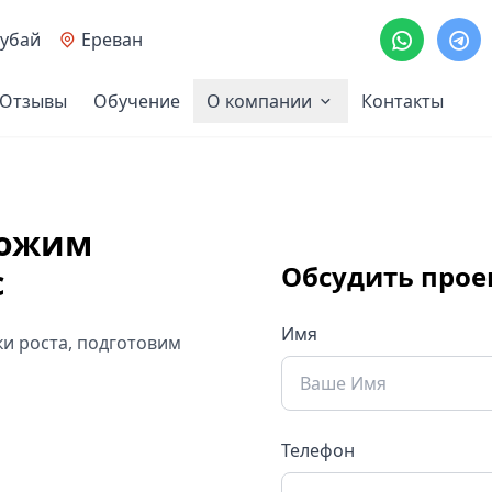
убай
Ереван
Отзывы
Обучение
О компании
Контакты
ложим
Обсудить прое
с
Имя
и роста, подготовим
Телефон