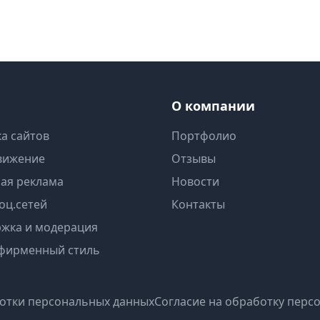
О компании
а сайтов
Портфолио
вижение
Отзывы
ная реклама
Новости
оц.сетей
Контакты
ржка и модерация
 фирменный стиль
отки персональных данных
Согласие на обработку перс