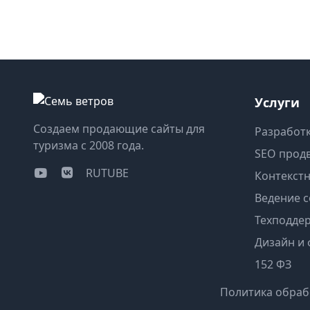
Услуги
Создаем продающие сайты для
Разработк
туризма с 2008 года.
SEO прод
RUTUBE
Контекст
Ведение с
Техподде
Дизайн и
152 ФЗ
Политика обраб