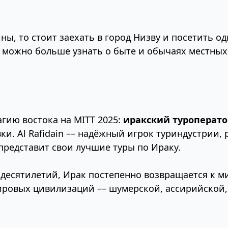
ины, то стоит заехать в город Низву и посетить 
де можно больше узнать о быте и обычаях местны
агию востока на MITT 2025:
иракский туроператор 
и. Al Rafidain –– надёжный игрок туриндустрии, 
представит свои лучшие туры по Ираку.
десятилетий, Ирак постепенно возвращается к м
ровых цивилизаций –– шумерской, ассирийской, 