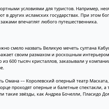
ортными условиями для туристов. Например, не
т в других исламских государствах. При этом бо
зажами впечатлят любого путешественника.
но смело назвать Великую мечеть султана Кабус
поражает своим размахом и роскошным интерьером
ю из 600 тысяч кристаллов, заказывали у компани
е.
ь Омана –– Королевский оперный театр Маската,
орце проходят оперные и балетные спектакли, а
ли такие звёзды, как Андреа Бочелли, Пласидо Д