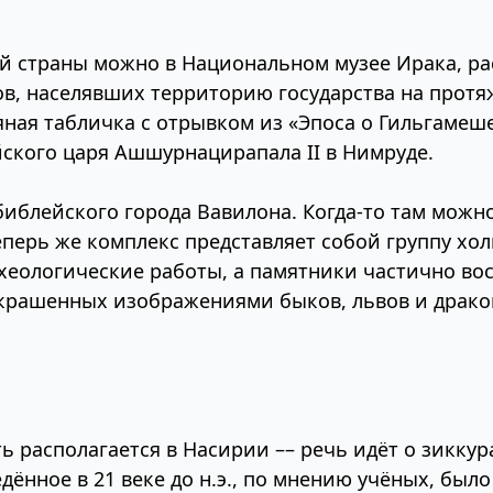
й страны можно в Национальном музее Ирака, ра
в, населявших территорию государства на протяж
ная табличка с отрывком из «Эпоса о Гильгамеш
ского царя Ашшурнацирапала II в Нимруде.
ы библейского города Вавилона. Когда-то там мож
еперь же комплекс представляет собой группу хо
рхеологические работы, а памятники частично во
крашенных изображениями быков, львов и драконо
 располагается в Насирии –– речь идёт о зиккур
дённое в 21 веке до н.э., по мнению учёных, бы