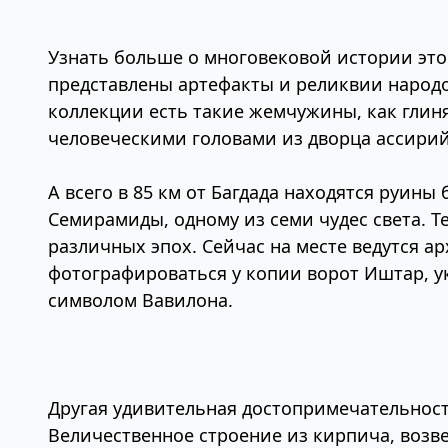
Узнать больше о многовековой истории это
представлены артефакты и реликвии народо
коллекции есть такие жемчужины, как глиня
человеческими головами из дворца ассирий
А всего в 85 км от Багдада находятся руин
Семирамиды, одному из семи чудес света. Т
различных эпох. Сейчас на месте ведутся а
фотографироваться у копии ворот Иштар, у
символом Вавилона.
Другая удивительная достопримечательность
Величественное строение из кирпича, возве