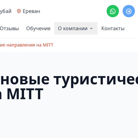
убай
Ереван
Отзывы
Обучение
О компании
Контакты
кие направления на MITT
 новые туристиче
 MITT